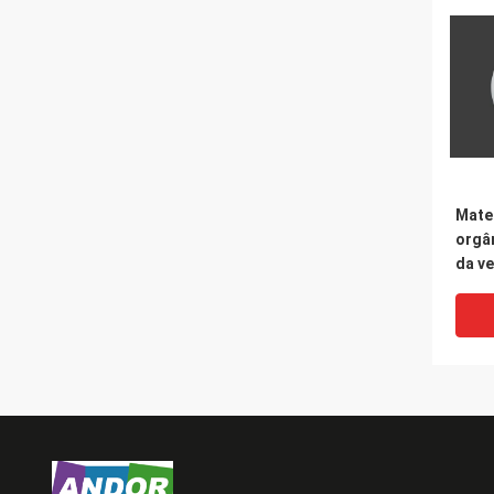
Mater
orgâ
da v
bola 
muda