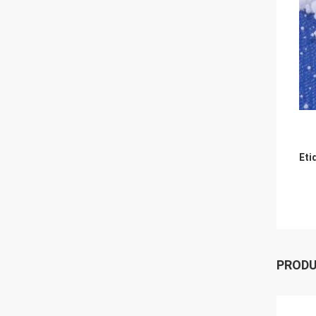
Eti
PROD