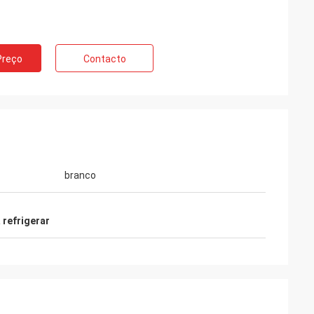
Preço
Contacto
branco
i
 refrigerar
os materiais da
ES estamos sendo
e, com o após-
 e profissional.