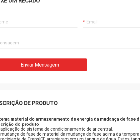
IXE UM RECADO
Enviar Mensagem
SCRIÇÃO DE PRODUTO
tema material do armazenamento de energia da mudança de fase de
crição do produto
a aplicação do sistema de condicionamento de ar central.
a mudança de fase do material da mudança de fase acima da temperat
o recipiente de TransICE arranjaram em um tanque de água. Estes tan