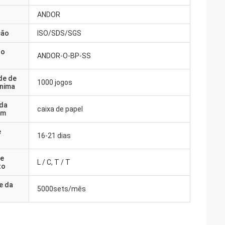
ANDOR
ção
ISO/SDS/SGS
do
ANDOR-O-BP-SS
de de
1000 jogos
nima
 da
caixa de papel
em
e
16-21 dias
e
L / C, T / T
to
e da
5000sets/mês