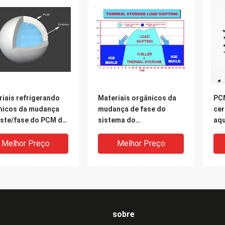
iais refrigerando
Materiais orgânicos da
PCM
nicos da mudança
mudança de fase do
cer
este/fase do PCM da
sistema do
aq
material da
armazenamento de
ANG
nça de fase
energia do
tem
Melhor Preço
Melhor Preço
condicionador de ar
de 
central
sobre