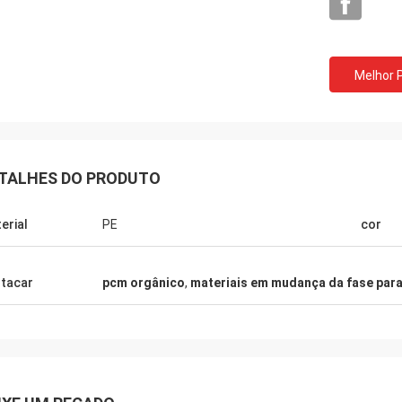
Melhor 
TALHES DO PRODUTO
erial
PE
cor
Samm
Lieven
tacar
pcm orgânico
,
materiais em mudança da fase para
Nós confirmamos todos 
ofadas refrigerando do PCM são
corrente fria de ANDOR
e tão levemente do que os PCMs
satisfeitos inteirament
s, de que são grandes.
serviço de alta qualidade