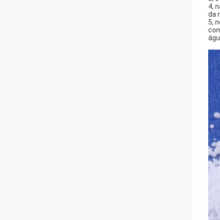
4, 
da 
5, 
com
águ