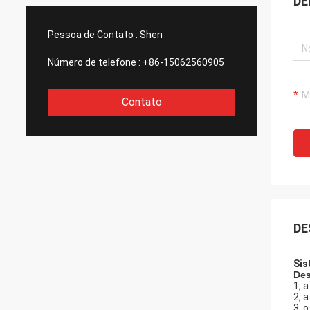
DE
Pessoa de Contato :
Shen
Número de telefone :
+86-15062560905
Contato
DE
Sis
Des
1, 
2, 
3, 