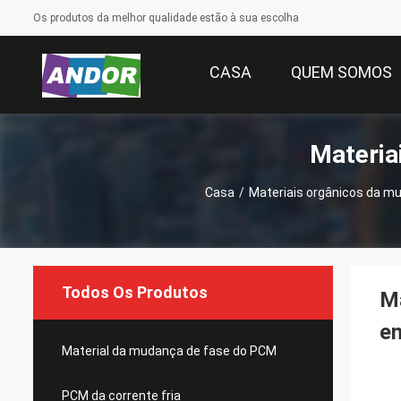
Os produtos da melhor qualidade estão à sua escolha
CASA
QUEM SOMOS
Materia
Casa
/
Materiais orgânicos da m
Todos Os Produtos
Ma
en
Material da mudança de fase do PCM
PCM da corrente fria