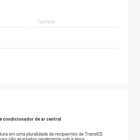
 condicionador de ar central
ura em uma pluralidade de recipientes de TransICE.
ques são ajustados geralmente sob a terra.