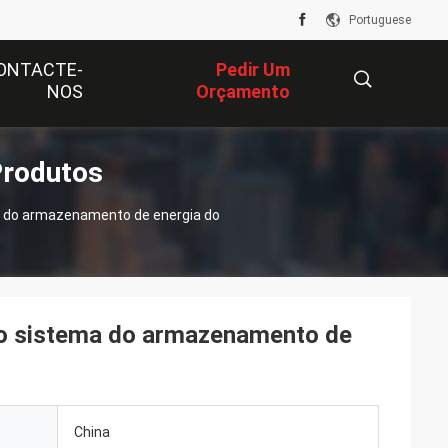
Portuguese
ONTACTE-
Pedir Um
NOS
Orçamento
Produtos
描
a do armazenamento de energia do
述
do sistema do armazenamento de
China