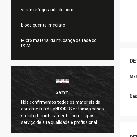
veste refrigerando do pcm
bloco quente imediato
Micro material da mudança de fase do
PCM
DE
Mat
Sammi
Des
Nós confirmamos todos os materiais da
As alm
corrente fria de ANDORES estamos sendo
safty 
satisfeitos inteiramente, com o após-
normai
serviço de alta qualidade e profissional.