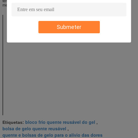
têm algo erradamente com seu sistema da circulação devem consultar para
medicar adiantado.
Nome
Bolsa de gelo
quente refrigerando
Submeter
dos grânulos do gel
do toque dos
cuidados médicos
para o peito para a
compressa médica
Material
PVC
180*180/7.1*7.1in
Tamanho
(milímetros)
Peso (g)
250
CÓDIGO DO HS
38249099,90
OEM/ODM
Nós somos a
fábrica, OEM e o
ODM está tudo
disponível.
Amostras grátis
A amostra grátis é
dinheiro na entrega.
bloco frio quente reusável do gel
Etiquetas:
,
bolsa de gelo quente reusável
,
quente e bolsas de gelo para o alívio das dores