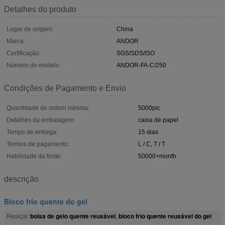
Detalhes do produto
Lugar de origem:
China
Marca:
ANDOR
Certificação:
SGS/SDS/ISO
Número do modelo:
ANDOR-FA-C/250
Condições de Pagamento e Envio
Quantidade de ordem mínima:
5000pic
Detalhes da embalagem:
caixa de papel
Tempo de entrega:
15 dias
Termos de pagamento:
L / C, T / T
Habilidade da fonte:
50000+month
descrição
Bloco frio quente do gel
bolsa de gelo quente reusável
bloco frio quente reusável do gel
Realçar:
,