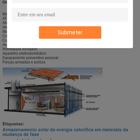
Os produtos do PCM cobrem as seguintes indústrias:
Material de construção
ATAC
Abastecimento de água quente solar
Armazenamento de energia térmica
Submeter
Matéria têxtil (fato, matéria têxtil home, tela)
Corrente fria
Cuidados médicos (terapia)
Automotivo
Homeware inovativo
Aparelho eletrodoméstico
Equipamento preventivo pessoal
Forças armadas e polícia
Etiquetas:
Armazenamento solar da energia calorífica em materiais da
mudança de fase