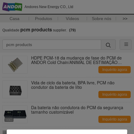
Andores New Energy CO., Ltd
Casa
Produtos
Vídeos
Sobre nós
>>
pcm products
Qualidade
supplier.
(79)
HDPE PCM-18 da mudança de fase do PCM de
ANDOR Cold Chain/ANIMAL DE ESTIMAÇÃO
materiais 300 para o PCM da corrente COVID-19 fria
Inquérito agora
Vida de ciclo da bateria, BPA livre, PCM não
condutor da bateria de lítio
Inquérito agora
Da bateria não condutora do PCM da segurança
tamanho customizável
Inquérito agora
Pcm orgânico seguro personalizado para materiais