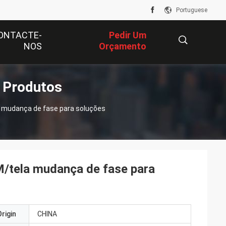
Portuguese
ONTACTE-
Pedir Um
NOS
Orçamento
 Produtos
描
a mudança de fase para soluções
述
M/tela mudança de fase para
rigin
CHINA