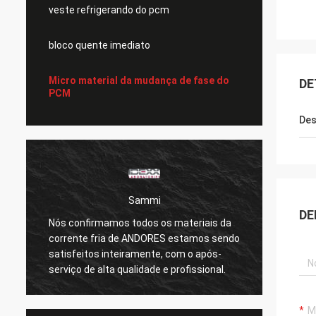
veste refrigerando do pcm
bloco quente imediato
Micro material da mudança de fase do
DE
PCM
Des
Sammi
DE
Nós confirmamos todos os materiais da
As alm
corrente fria de ANDORES estamos sendo
safty 
satisfeitos inteiramente, com o após-
normai
serviço de alta qualidade e profissional.