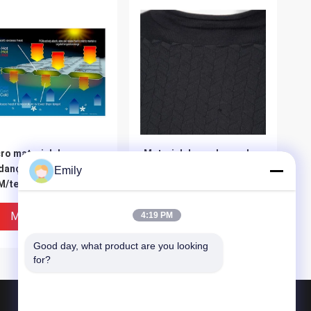
ro material da
Material da mudança de
ança de fase do
fase do PCM da
Emily
M/tela mudança de
temperatura do conforto
e para soluções
micro para o fato
micas da gestão
Melhor Preço
Melhor Preço
4:19 PM
Good day, what product are you looking 
for?