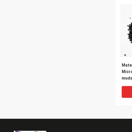
Mater
Micr
muda
da t
cons