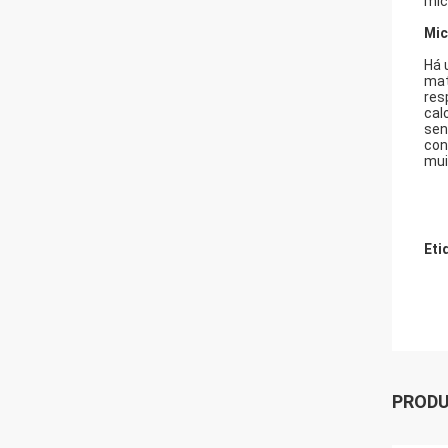
mic
Mic
Há 
mat
res
cal
sen
con
mui
Eti
PROD