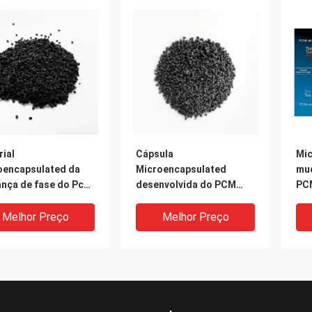
ial
Cápsula
Mic
oencapsulated da
Microencapsulated
mud
nça de fase do Pcm
desenvolvida do PCM
PC
emperatura
dos materiais da
fas
tante
mudança de fase
tér
Melhor Preço
Melhor Preço