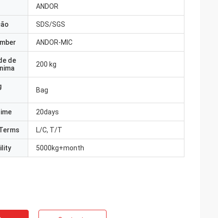
ANDOR
ção
SDS/SGS
umber
ANDOR-MIC
de de
200 kg
nima
g
Bag
Time
20days
Terms
L/C, T/T
lity
5000kg+month