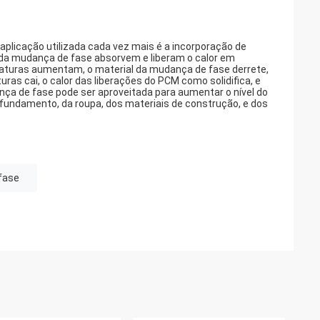
plicação utilizada cada vez mais é a incorporação de
da mudança de fase absorvem e liberam o calor em
turas aumentam, o material da mudança de fase derrete,
ras cai, o calor das liberações do PCM como solidifica, e
ça de fase pode ser aproveitada para aumentar o nível do
o fundamento, da roupa, dos materiais de construção, e dos
fase