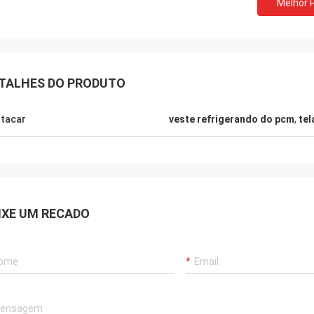
Melhor 
TALHES DO PRODUTO
tacar
veste refrigerando do pcm
,
tel
Samm
Lieven
IXE UM RECADO
Nós confirmamos todos 
ofadas refrigerando do PCM são
corrente fria de ANDOR
e tão levemente do que os PCMs
satisfeitos inteirament
s, de que são grandes.
serviço de alta qualidade