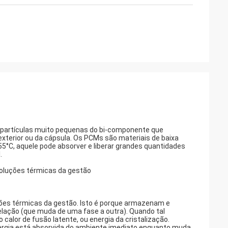
partículas muito pequenas do bi-componente que
xterior ou da cápsula. Os PCMs são materiais de baixa
5°C, aquele pode absorver e liberar grandes quantidades
.
oluções térmicas da gestão
ões térmicas da gestão. Isto é porque armazenam e
elação (que muda de uma fase a outra). Quando tal
 calor de fusão latente, ou energia da cristalização.
nergia está absorvida do ambiente imediato enquanto muda