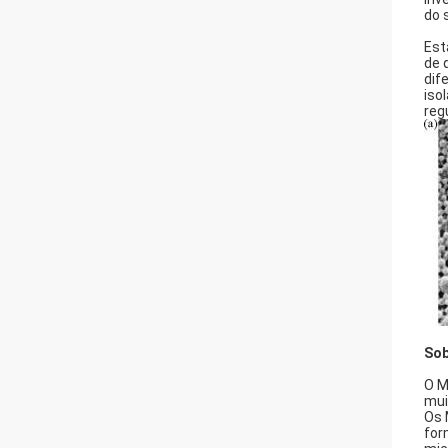
do s
Est
de 
dif
iso
reg
Sob
O M
mui
Os 
for