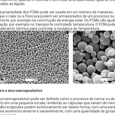
ólido ao líquido.
a propriedade dos PCMs pode ser usada em um número de maneiras, 
que o calor ou a frescura podem ser armazenados de um processo ou p
erente, por exemplo na construção da energia solar. Os PCMs são igua
lação, por exemplo no transporte controlado temperatura. O PCM pode
ulamento térmico para controlar a mudança de temperatura.
re o microencapsulation
icroencapsulation pode ser definido como o processo de cercar ou d
to em uma pequena escala, rendendo as cápsulas que variam de men
Microcapsules podem esfericamente ser dados forma, com uma pared
ma assimetricamente e variavelmente, com uma quantidade de gotas 