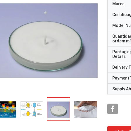
Marca
Certifica
Model N
Quantida
ordem mí
Packagin
Details
Delivery 
Payment 
Supply Abi