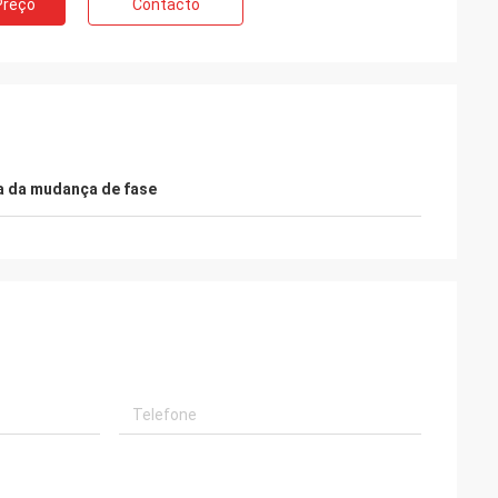
Preço
Contacto
a da mudança de fase
i
os materiais da
ES estamos sendo
e, com o após-
 e profissional.