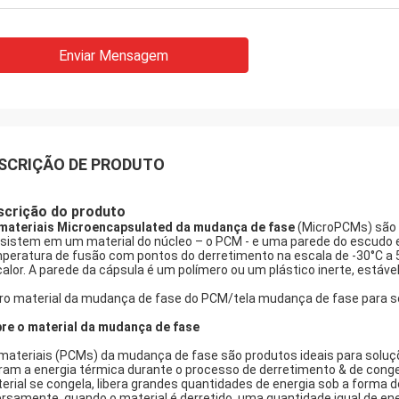
Enviar Mensagem
SCRIÇÃO DE PRODUTO
scrição do produto
materiais Microencapsulated da mudança de fase
(MicroPCMs) são 
sistem em um material do núcleo – o PCM - e uma parede do escudo e
peratura de fusão com pontos do derretimento na escala de -30°C a 5
calor. A parede da cápsula é um polímero ou um plástico inerte, estável
ro material da mudança de fase do PCM/tela mudança de fase para s
re o material da mudança de fase
materiais (PCMs) da mudança de fase são produtos ideais para soluç
eram a energia térmica durante o processo de derretimento & de cong
erial se congela, libera grandes quantidades de energia sob a forma do
ersamente, quando o material é derretido, uma quantidade igual de e