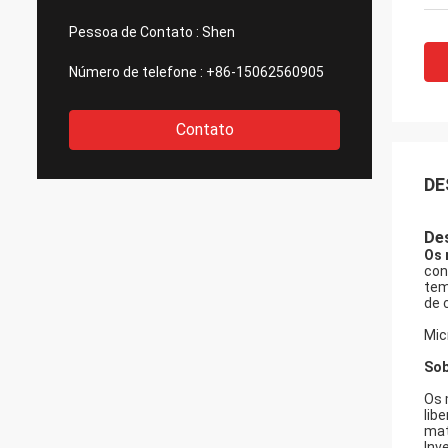
Pessoa de Contato :
Shen
Número de telefone :
+86-15062560905
Contato
DE
De
Os 
con
tem
de 
Mic
Sob
Os 
lib
mat
Inv