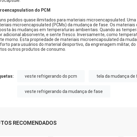
rocapsule.
roencapsulation do PCM
uns pedidos quase ilimitados para materiais microencapsulated. Uma a
eriais microencapsulated (PCMs) da mudança de fase. Os materiais 
posta às mudanças em temperaturas ambientais. Quando as tempera
or adicional absorvente, e sente fresco. Inversamente, como temperatu
te morno. Esta propriedade de materiais microencapsulated da mudan
forto para usuários do material desportivo, da engrenagem militar, d
tos outros produtos de consumo.
quetas:
veste refrigerando do pcm
tela da mudança de 
veste refrigerando da mudança de fase
UTOS RECOMENDADOS