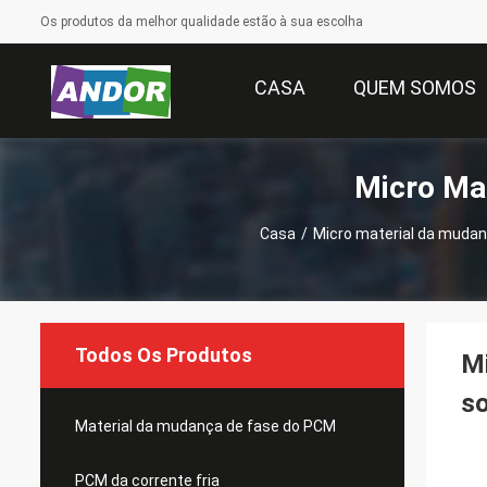
Os produtos da melhor qualidade estão à sua escolha
CASA
QUEM SOMOS
Micro Ma
Casa
/
Micro material da muda
Todos Os Produtos
Mi
so
Material da mudança de fase do PCM
PCM da corrente fria