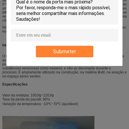
fase é água/gelo. Infelizmente, a temperatura de congelação da água é fixa em
0°C (32°F), que faz inoportuno para a maioria de aplicações do
armazenamento de energia. Consequentemente um número de materiais
diferentes foram identificados e desenvolvidos para oferecer os produtos que
se congelam e se derretem como a água/gelo, mas em temperaturas da escala
criogênica a várias centenas centígrados de graus.
Nossa escala do PCM pode amplamente ser arranjada em três categorias:
eutectics, hidratos de sal, e materiais orgânicos
Introdução
Submeter
O PCM é um material que armazene e libere grandes quantidades de energia
quando as fases em mudança sem afetar sua própria temperatura, e assim
podem controlar a temperatura, o calor da loja e refrigerar. Não contém
substâncias venenosas como metanol, e não as decompõe durante o
processo. É amplamente utilizado na construção, na matéria têxtil, na aviação e
no espaço aéreo verdes.
Especificações
Valor da entalpia: 100J/g~120J/g
Taxa da perda do pacote: 90%
Variação da temperatura: -10℃~70℃ (ajustável)