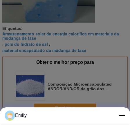
Etiquetas:
Armazenamento solar da energia calorífica em materiais da
mudança de fase
pcm do hidrato de sal
,
,
material encapsulado da mudança de fase
Obter o melhor preço para
Composição Microencapsulated
ANDOR/AND/OR da grão dos
materiais da mudança de
fase/PCM
Continue
Emily
Material da mudança de fase do hidrato de sal
Mais