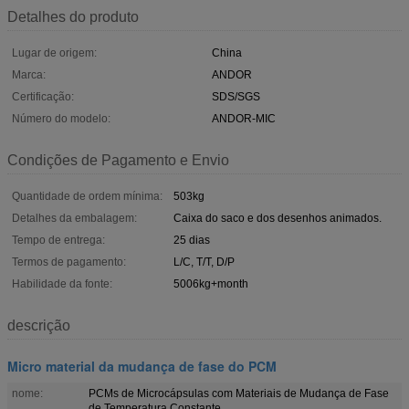
Detalhes do produto
Lugar de origem:
China
Marca:
ANDOR
Certificação:
SDS/SGS
Número do modelo:
ANDOR-MIC
Condições de Pagamento e Envio
Quantidade de ordem mínima:
503kg
Detalhes da embalagem:
Caixa do saco e dos desenhos animados.
Tempo de entrega:
25 dias
Termos de pagamento:
L/C, T/T, D/P
Habilidade da fonte:
5006kg+month
descrição
Micro material da mudança de fase do PCM
nome:
PCMs de Microcápsulas com Materiais de Mudança de Fase
de Temperatura Constante